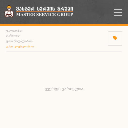
ᲓᲐᲚᲐᲒᲔᲑᲐ:
ᲗᲐᲠᲘᲦᲘᲗ
ᲤᲐᲡᲘ ᲖᲠᲓᲐᲓᲝᲑᲘᲗ
ᲤᲐᲡᲘ ᲙᲚᲔᲑᲐᲓᲝᲑᲘᲗ
ᲒᲕᲔᲠᲓᲘ ᲪᲐᲠᲘᲔᲚᲘᲐ