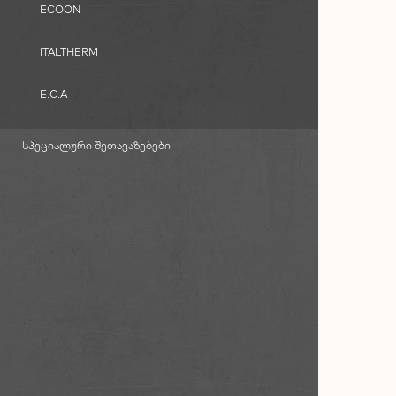
ECOON
ITALTHERM
E.C.A
ᲡᲞᲔᲪᲘᲐᲚᲣᲠᲘ ᲨᲔᲗᲐᲕᲐᲖᲔᲑᲔᲑᲘ