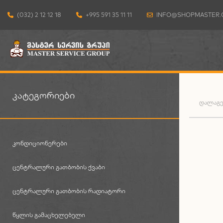
(032) 2 12 12 18
+995 591 35 11 11
INFO@SHOPMASTER.
ᲙᲐᲢᲔᲒᲝᲠᲘᲔᲑᲘ
ᲓᲐᲚᲐᲒᲔ
ᲙᲝᲜᲓᲘᲪᲘᲝᲜᲔᲠᲔᲑᲘ
ᲪᲔᲜᲢᲠᲐᲚᲣᲠᲘ ᲒᲐᲗᲑᲝᲑᲘᲡ ᲥᲕᲐᲑᲘ
ᲪᲔᲜᲢᲠᲐᲚᲣᲠᲘ ᲒᲐᲗᲑᲝᲑᲘᲡ ᲠᲐᲓᲘᲐᲢᲝᲠᲘ
ᲬᲧᲚᲘᲡ ᲒᲐᲛᲐᲪᲮᲔᲚᲔᲑᲔᲚᲘ