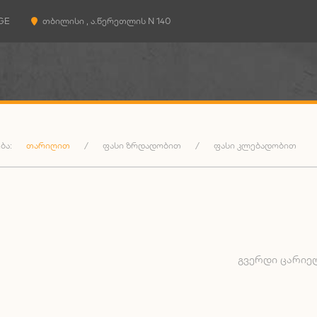
GE
ᲗᲑᲘᲚᲘᲡᲘ , Ა.ᲬᲔᲠᲔᲗᲚᲘᲡ N 140
ᲑᲐ:
ᲗᲐᲠᲘᲦᲘᲗ
/
ᲤᲐᲡᲘ ᲖᲠᲓᲐᲓᲝᲑᲘᲗ
/
ᲤᲐᲡᲘ ᲙᲚᲔᲑᲐᲓᲝᲑᲘᲗ
ᲒᲕᲔᲠᲓᲘ ᲪᲐᲠᲘᲔ