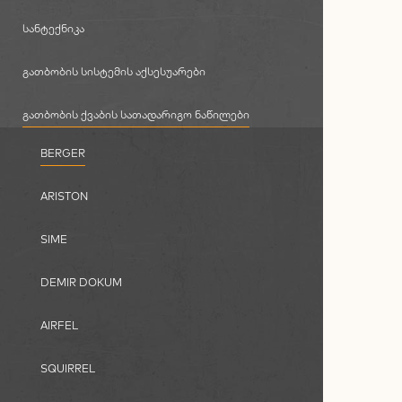
ᲡᲐᲜᲢᲔᲥᲜᲘᲙᲐ
ᲒᲐᲗᲑᲝᲑᲘᲡ ᲡᲘᲡᲢᲔᲛᲘᲡ ᲐᲥᲡᲔᲡᲣᲐᲠᲔᲑᲘ
ᲒᲐᲗᲑᲝᲑᲘᲡ ᲥᲕᲐᲑᲘᲡ ᲡᲐᲗᲐᲓᲐᲠᲘᲒᲝ ᲜᲐᲬᲘᲚᲔᲑᲘ
BERGER
ARISTON
SIME
DEMIR DOKUM
AIRFEL
SQUIRREL